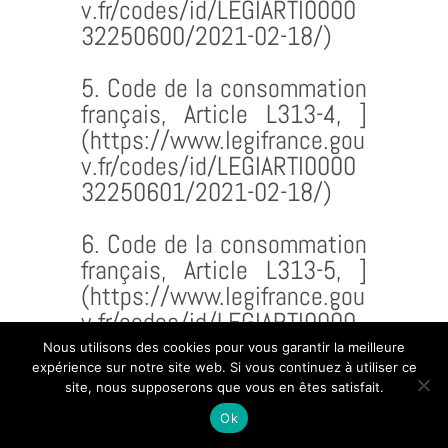
v.fr/codes/id/LEGIARTI0000
32250600/2021-02-18/)
5. Code de la consommation
français, Article L313-4,
]
(https://www.legifrance.gou
v.fr/codes/id/LEGIARTI0000
32250601/2021-02-18/)
6. Code de la consommation
français, Article L313-5,
]
(https://www.legifrance.gou
v.fr/codes/id/LEGIARTI0000
32250602/2021-02-18/)
Nous utilisons des cookies pour vous garantir la meilleure
expérience sur notre site web. Si vous continuez à utiliser ce
site, nous supposerons que vous en êtes satisfait.
7. Code de la consommation
Ok
français, Article L313-6,
]