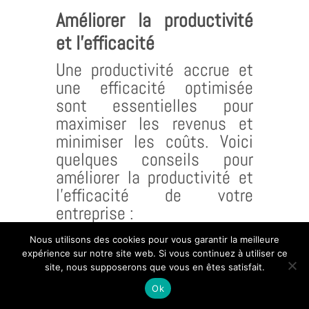
Améliorer la productivité
et l’efficacité
Une productivité accrue et
une efficacité optimisée
sont essentielles pour
maximiser les revenus et
minimiser les coûts. Voici
quelques conseils pour
améliorer la productivité et
l’efficacité de votre
entreprise :
Nous utilisons des cookies pour vous garantir la meilleure
Gestion du temps
expérience sur notre site web. Si vous continuez à utiliser ce
La gestion efficace du
site, nous supposerons que vous en êtes satisfait.
temps est essentielle pour
Ok
optimiser la productivité de